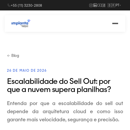
🇧🇷
+55 (11) 3230-2808
PT
▾
Soluções
›
Para indústrias
← Blog
Para distribuidores
26 DE MAIO DE 2026
Escalabilidade do Sell Out: por
que a nuvem supera planilhas?
Entenda por que a escalabilidade do sell out
depende da arquitetura cloud e como isso
garante mais velocidade, segurança e precisão.
Agendar uma demo
→