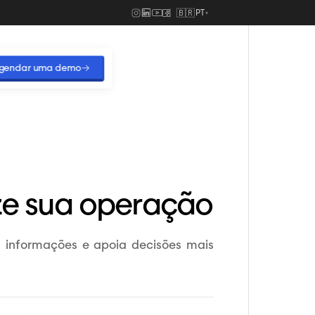
🇧🇷
PT
▾
gendar uma demo
→
ze sua operação
 informações e apoia decisões mais