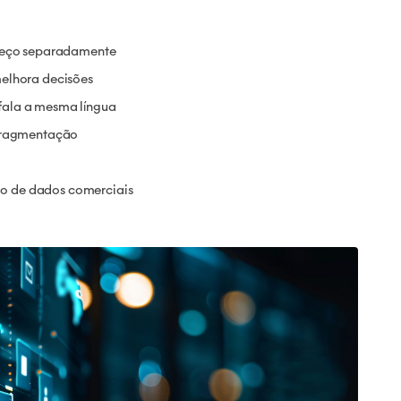
preço separadamente
melhora decisões
fala a mesma língua
 fragmentação
o de dados comerciais