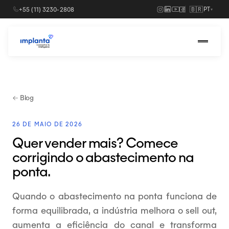
🇧🇷
+55 (11) 3230-2808
PT
▾
Soluções
›
Para indústrias
← Blog
Para distribuidores
26 DE MAIO DE 2026
Quer vender mais? Comece
corrigindo o abastecimento na
ponta.
Quando o abastecimento na ponta funciona de
forma equilibrada, a indústria melhora o sell out,
Agendar uma demo
→
aumenta a eficiência do canal e transforma