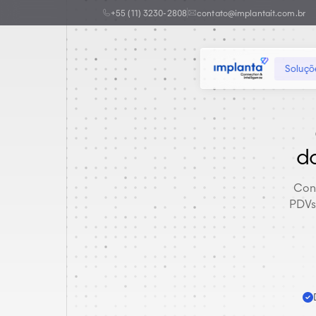
+55 (11) 3230-2808
contato@implantait.com.br
Soluçõ
d
Cone
PDVs