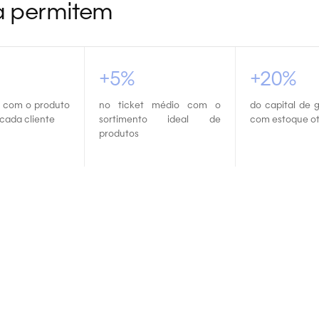
a permitem
+5%
+20%
 com o produto
no ticket médio com o
do capital de g
cada cliente
sortimento ideal de
com estoque ot
produtos
ando
ibuidores