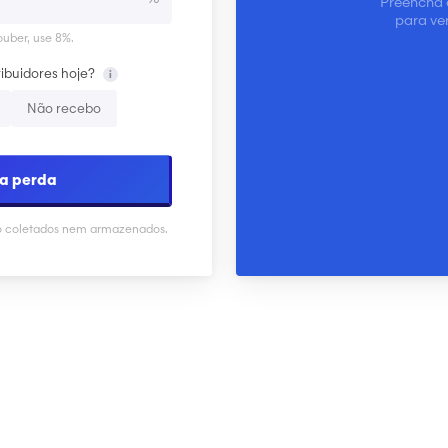
Preencha 
para ver
uber, use 8%.
ibuidores hoje?
i
Não recebo
ha perda
o coletados nem armazenados.