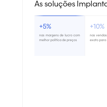
As soluções Implant
+5%
+10%
nas margens de lucro com
nas vendas
melhor política de preços
exato para 
14 anos conect
indústrias e distr