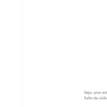
+18 mil
150
Lojas conectadas
ERPs integr
Veja uma est
falta de vis