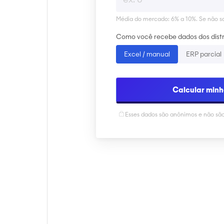
Média do mercado: 6% a 10%. Se não so
Como você recebe dados dos distr
Excel / manual
ERP parcial
Calcular min
Esses dados são anônimos e não sã