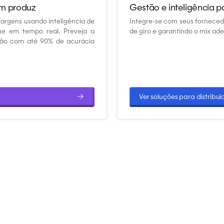
em produz
Gestão e inteligência p
argens usando inteligência de
Integre-se com seus fornecedo
ue em tempo real. Preveja a
de giro e garantindo o mix a
gião com até 90% de acurácia
→
Ver soluções para distribui