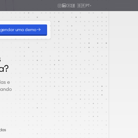
🇧🇷
PT
▾
→
gendar uma demo
s
a
?
das e
sando
das