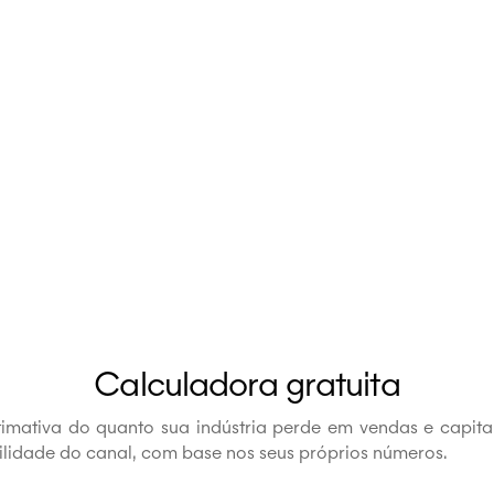
R$ 50 bilhões
+13 milhõ
ados
Faturados nas notas
Notas tratada
tratadas no último
último ano
ano
Calculadora gratuita
imativa do quanto sua indústria perde em vendas e capita
ibilidade do canal, com base nos seus próprios números.