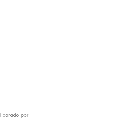
es
99,8%
s no
De acurácia nos
dados
l parado por