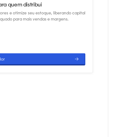
ara quem distribui
res e otimize seu estoque, liberando capital
dequado para mais vendas e margens.
→
dor