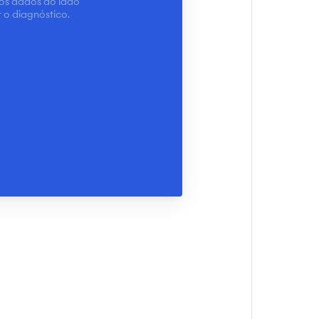
os dados ao lado
 o diagnóstico.