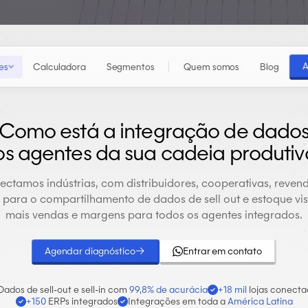
A
es
Calculadora
Segmentos
Quem somos
Blog
C
o
m
o
e
s
t
á
a
i
n
t
e
g
r
a
ç
ã
o
d
e
d
a
d
o
o
s
a
g
e
n
t
e
s
d
a
s
u
a
c
a
d
e
i
a
p
r
o
d
u
t
i
v
ctamos indústrias, com distribuidores, cooperativas, reven
 para o compartilhamento de dados de sell out e estoque vi
mais vendas e margens para todos os agentes integrados.
→
Agendar diagnóstico
Entrar em contato
Dados de sell-out e sell-in com
99,8% de acurácia
+18 mil
lojas conecta
+150
ERPs integrados
Integrações em toda a
América Latina