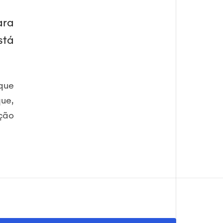
ara
stá
 que
que,
ição