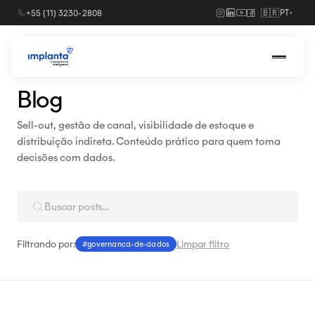
🇧🇷
+55 (11) 3230-2808
PT
▾
Soluções
›
Blog
Para indústrias
Sell-out, gestão de canal, visibilidade de estoque e
distribuição indireta. Conteúdo prático para quem toma
Para distribuidores
decisões com dados.
Filtrando por:
Limpar filtro
#governanca-de-dados
Agendar uma demo
→