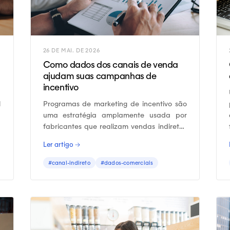
26 DE MAI. DE 2026
Como dados dos canais de venda
ajudam suas campanhas de
incentivo
l
Programas de marketing de incentivo são
a
uma estratégia amplamente usada por
a
fabricantes que realizam vendas indiretas
a
e que desejam estimular os vendedores dos
Ler artigo →
distribuidores a recomendarem seus
produtos.
#canal-indireto
#dados-comerciais