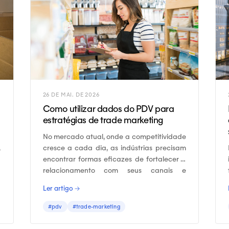
26 DE MAI. DE 2026
Como utilizar dados do PDV para
estratégias de trade marketing
No mercado atual, onde a competitividade
,
cresce a cada dia, as indústrias precisam
a
encontrar formas eficazes de fortalecer o
a
relacionamento com seus canais e
l
consumidores.
Ler artigo →
#pdv
#trade-marketing