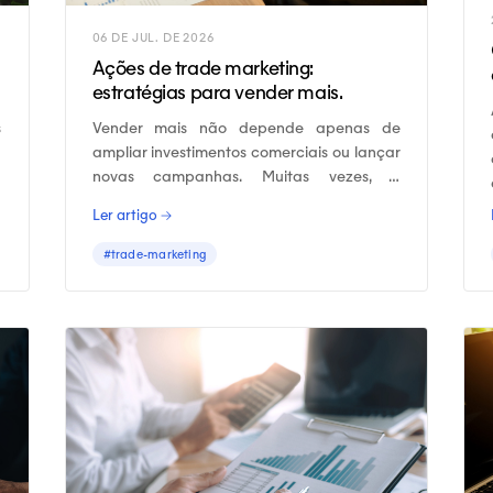
06 DE JUL. DE 2026
Ações de trade marketing:
estratégias para vender mais.
s
Vender mais não depende apenas de
a
ampliar investimentos comerciais ou lançar
novas campanhas. Muitas vezes, o
crescimento está diretamente ligado à
Ler artigo →
capacidade de executar as ações de
trade marketing corretas nos canais de
#trade-marketing
venda.