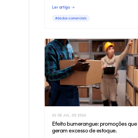
precisas.
Ler artigo →
#dados-comerciais
20 DE JUL. DE 2026
Efeito bumerangue: promoções que
geram excesso de estoque.