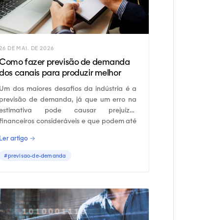
26 DE MAI. DE 2026
Como fazer previsão de demanda
dos canais para produzir melhor
Um dos maiores desafios da indústria é a
previsão de demanda, já que um erro na
estimativa pode causar prejuízos
financeiros consideráveis e que podem até
prejudicar a continuidade do negócio.
Ler artigo →
#previsao-de-demanda