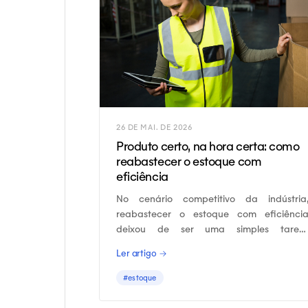
26 DE MAI. DE 2026
Produto certo, na hora certa: como
reabastecer o estoque com
eficiência
No cenário competitivo da indústria
reabastecer o estoque com eficiênci
deixou de ser uma simples taref
operacional para se tornar um diferencia
Ler artigo →
estratégico.
#estoque