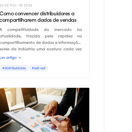
26 DE MAI. DE 2026
Como convencer distribuidores a
compartilharem dados de vendas
A competitividade do mercado na
atualidade, trazida pela rapidez no
compartilhamento de dados e informações
exige da indústria uma postura cada vez
mais voltada para agilidade e acerto nas
Ler artigo →
decisões.
#distribuidores
#sell-out