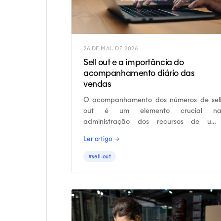
26 DE MAI. DE 2026
Sell out e a importância do
acompanhamento diário das
vendas
O acompanhamento dos números de sel
out é um elemento crucial n
administração dos recursos de um
indústria e também é essencial par
Ler artigo →
tomadas de decisão a curto e longo prazo.
#sell-out