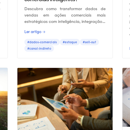
o
Descubra como transformar dados de
e
vendas em ações comerciais mais
o
estratégicas com inteligência, integração e
análises confiáveis.
Ler artigo →
#dados-comerciais
#estoque
#sell-out
#canal-indireto