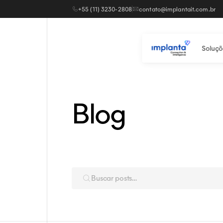
+55 (11) 3230-2808
contato@implantait.com.br
Soluçõ
Blog