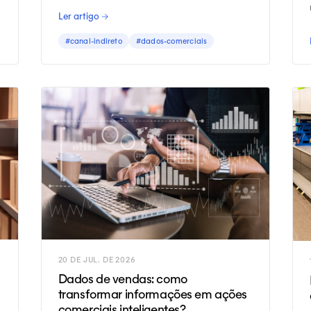
aumentar vendas e tomar decisões
Ler artigo →
melhores.
#canal-indireto
#dados-comerciais
20 DE JUL. DE 2026
Dados de vendas: como
transformar informações em ações
comerciais inteligentes?