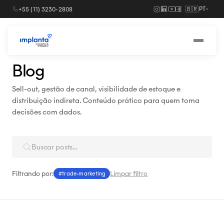
🇧🇷
+55 (11) 3230-2808
PT
▾
Soluções
›
Blog
Para indústrias
Sell-out, gestão de canal, visibilidade de estoque e
distribuição indireta. Conteúdo prático para quem toma
Para distribuidores
decisões com dados.
Filtrando por:
Limpar filtro
#trade-marketing
Agendar uma demo
→