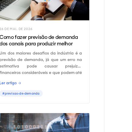
26 DE MAI. DE 2026
Como fazer previsão de demanda
dos canais para produzir melhor
Um dos maiores desafios da indústria é a
previsão de demanda, já que um erro na
estimativa pode causar prejuízos
financeiros consideráveis e que podem até
prejudicar a continuidade do negócio.
Ler artigo →
#previsao-de-demanda