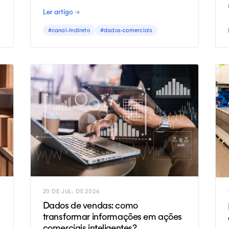
aumentar vendas e tomar decisões
Ler artigo →
melhores.
#canal-indireto
#dados-comerciais
20 DE JUL. DE 2026
Dados de vendas: como
transformar informações em ações
comerciais inteligentes?