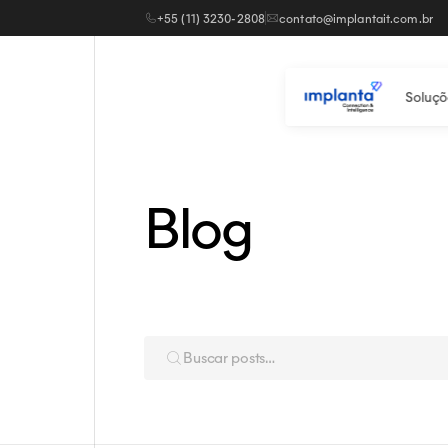
+55 (11) 3230-2808
contato@implantait.com.br
Soluçõ
Blog