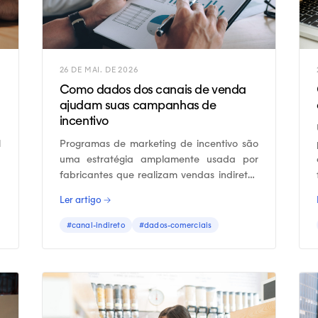
26 DE MAI. DE 2026
Como dados dos canais de venda
ajudam suas campanhas de
incentivo
l
Programas de marketing de incentivo são
a
uma estratégia amplamente usada por
a
fabricantes que realizam vendas indiretas
a
e que desejam estimular os vendedores dos
Ler artigo →
distribuidores a recomendarem seus
produtos.
#canal-indireto
#dados-comerciais