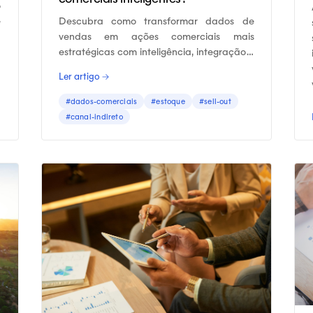
o
Descubra como transformar dados de
e
vendas em ações comerciais mais
o
estratégicas com inteligência, integração e
análises confiáveis.
Ler artigo →
#dados-comerciais
#estoque
#sell-out
#canal-indireto