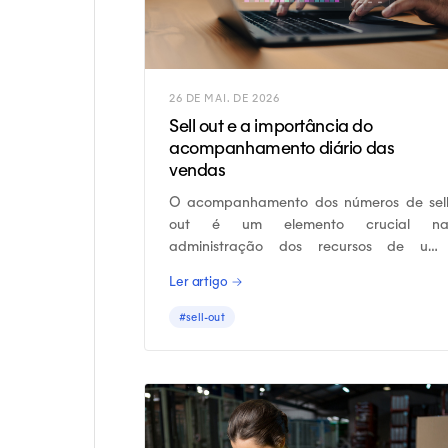
26 DE MAI. DE 2026
Sell out e a importância do
acompanhamento diário das
vendas
O acompanhamento dos números de sel
out é um elemento crucial n
administração dos recursos de um
indústria e também é essencial par
Ler artigo →
tomadas de decisão a curto e longo prazo.
#sell-out