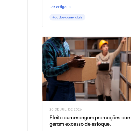
precisas.
Ler artigo →
#dados-comerciais
20 DE JUL. DE 2026
Efeito bumerangue: promoções que
geram excesso de estoque.