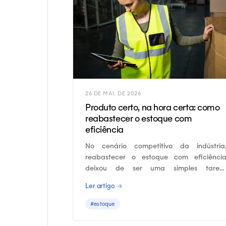
26 DE MAI. DE 2026
Produto certo, na hora certa: como
reabastecer o estoque com
eficiência
No cenário competitivo da indústria
reabastecer o estoque com eficiênci
deixou de ser uma simples taref
operacional para se tornar um diferencia
Ler artigo →
estratégico.
#estoque