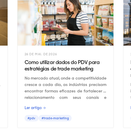
26 DE MAI. DE 2026
Como utilizar dados do PDV para
estratégias de trade marketing
No mercado atual, onde a competitividade
,
cresce a cada dia, as indústrias precisam
a
encontrar formas eficazes de fortalecer o
a
relacionamento com seus canais e
l
consumidores.
Ler artigo →
#pdv
#trade-marketing