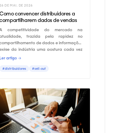
26 DE MAI. DE 2026
Como convencer distribuidores a
compartilharem dados de vendas
A competitividade do mercado na
atualidade, trazida pela rapidez no
compartilhamento de dados e informações
exige da indústria uma postura cada vez
mais voltada para agilidade e acerto nas
Ler artigo →
decisões.
#distribuidores
#sell-out