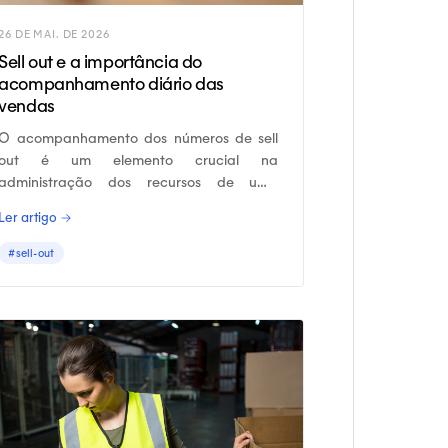
26 DE MAI. DE 2026
Sell out e a importância do
acompanhamento diário das
vendas
O acompanhamento dos números de sell
out é um elemento crucial na
administração dos recursos de uma
indústria e também é essencial para
Ler artigo →
tomadas de decisão a curto e longo prazo.
#sell-out