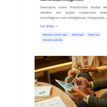
Descubra como transformar dados d
vendas em ações comerciais mai
estratégicas com inteligência, integração 
análises confiáveis.
Ler artigo →
#dados-comerciais
#estoque
#sell-out
#canal-indireto