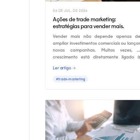
06 DE JUL. DE 2026
Ações de trade marketing:
estratégias para vender mais.
Vender mais não depende apenas d
ampliar investimentos comerciais ou lança
novas campanhas. Muitas vezes, 
crescimento está diretamente ligado 
capacidade de executar as ações d
Ler artigo →
trade marketing corretas nos canais d
venda.
#trade-marketing