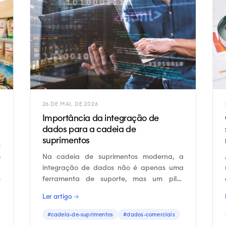
26 DE MAI. DE 2026
Importância da integração de
dados para a cadeia de
suprimentos
e
m
Na cadeia de suprimentos moderna, a
o
integração de dados não é apenas uma
e
ferramenta de suporte, mas um pilar
estratégico.
Ler artigo →
#cadeia-de-suprimentos
#dados-comerciais