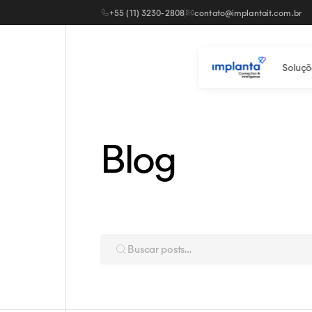
+55 (11) 3230-2808
contato@implantait.com.br
Soluçõ
Blog