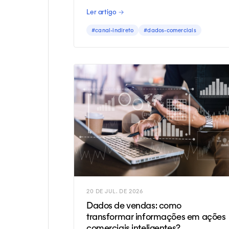
aumentar vendas e tomar decisõe
Ler artigo →
melhores.
#canal-indireto
#dados-comerciais
20 DE JUL. DE 2026
Dados de vendas: como
transformar informações em ações
comerciais inteligentes?