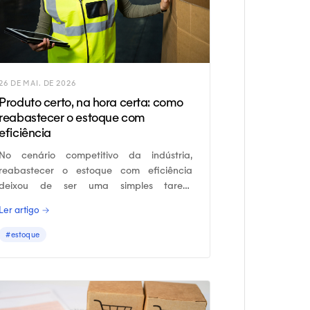
26 DE MAI. DE 2026
Produto certo, na hora certa: como
reabastecer o estoque com
eficiência
No cenário competitivo da indústria,
reabastecer o estoque com eficiência
deixou de ser uma simples tarefa
operacional para se tornar um diferencial
Ler artigo →
estratégico.
#estoque