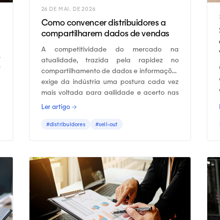
26 DE MAI. DE 2026
Como convencer distribuidores a
compartilharem dados de vendas
A competitividade do mercado na
e
atualidade, trazida pela rapidez no
r
compartilhamento de dados e informações
o
exige da indústria uma postura cada vez
à
mais voltada para agilidade e acerto nas
e
decisões.
Ler artigo →
e
#distribuidores
#sell-out