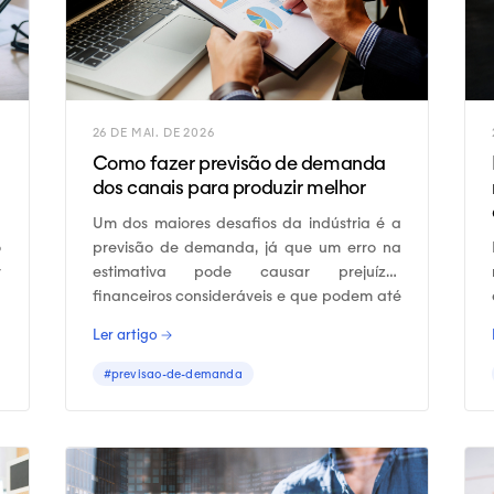
26 DE MAI. DE 2026
Como fazer previsão de demanda
dos canais para produzir melhor
Um dos maiores desafios da indústria é a
o
previsão de demanda, já que um erro na
r
estimativa pode causar prejuízos
s
financeiros consideráveis e que podem até
s
prejudicar a continuidade do negócio.
Ler artigo →
s
#previsao-de-demanda