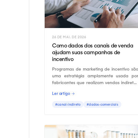
26 DE MAI. DE 2026
Como dados dos canais de venda
ajudam suas campanhas de
incentivo
Programas de marketing de incentivo sã
uma estratégia amplamente usada po
fabricantes que realizam vendas indireta
e que desejam estimular os vendedores do
Ler artigo →
distribuidores a recomendarem seu
produtos.
#canal-indireto
#dados-comerciais